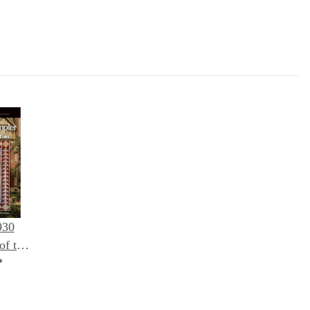
930
of the
ght
*
icky