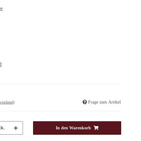
re
d
Frage zum Artikel
weichend)
k.
In den Warenkorb