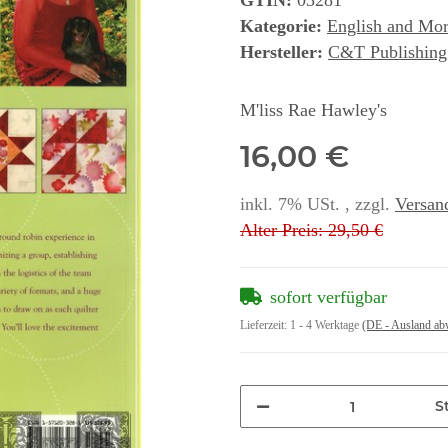
GTIN:
03281
Kategorie:
English and Mo
Hersteller:
C&T Publishing
M'liss Rae Hawley's
16,00 €
inkl. 7% USt. , zzgl.
Versan
Alter Preis: 29,50 €
sofort verfügbar
Lieferzeit:
1 - 4 Werktage
(DE - Ausland ab
St