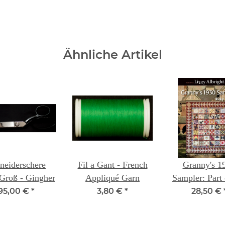
Ähnliche Artikel
neiderschere
Fil a Gant - French
Granny's 1
 Groß - Gingher
Appliqué Garn
Sampler: Part 
Lizzy Albri
95,00 €
*
3,80 €
*
28,50 €
Collection R
Tims