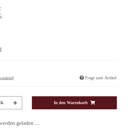
r
G
d
Frage zum Artikel
weichend)
k.
In den Warenkorb
erden geladen ...