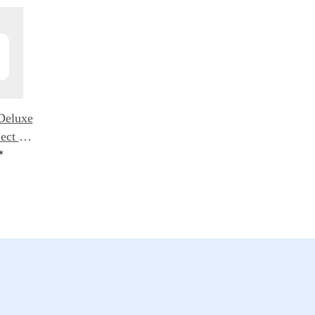
Deluxe
ect -
*