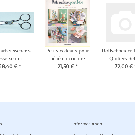
arbeitsschere-
Petits cadeaux pour
Rollschneider 
serschliff -
bébé en couture
- Quilters Sel
Gingher
créative
28mm
48,40 €
*
21,50 €
*
72,00 €
s
Informationen