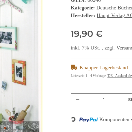
GTIN:
00246
Kategorie:
Deutsche Büche
Hersteller:
Haupt Verlag A
19,90 €
inkl. 7% USt. , zzgl.
Versan
Knapper Lagerbestand
Lieferzeit:
1 - 4 Werktage
(DE - Ausland ab
St
Loading...
Komponenten w