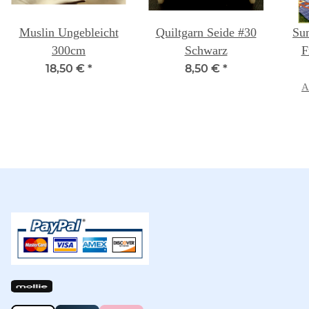
Muslin Ungebleicht
Quiltgarn Seide #30
Su
300cm
Schwarz
F
Chen
18,50 €
*
8,50 €
*
A