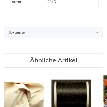
Produkteigenschaft
Wert
2015
Autor:
Bewertungen
Ähnliche Artikel