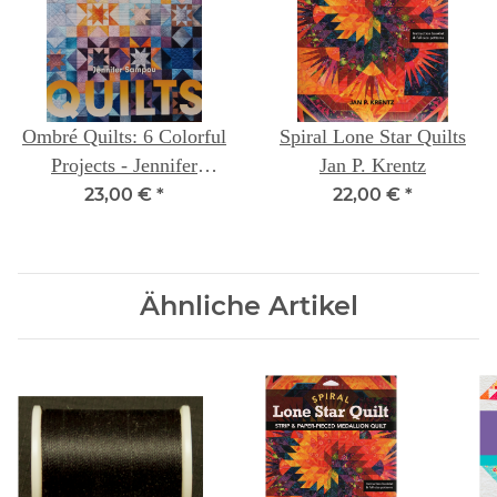
Ombré Quilts: 6 Colorful
Spiral Lone Star Quilts
Projects - Jennifer
Jan P. Krentz
Sampou
23,00 €
*
22,00 €
*
Ähnliche Artikel