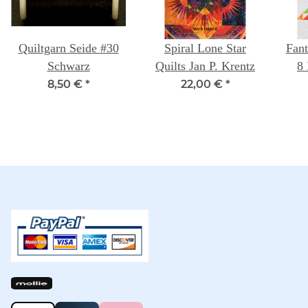
Quiltgarn Seide #30
Spiral Lone Star
Fant
Schwarz
Quilts Jan P. Krentz
8 
U
8,50 €
*
22,00 €
*