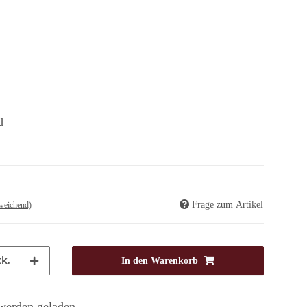
d
Frage zum Artikel
weichend)
k.
In den Warenkorb
erden geladen ...