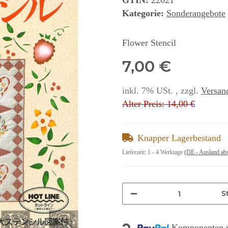
GTIN:
22021
Kategorie:
Sonderangebote
Flower Stencil
7,00 €
inkl. 7% USt. , zzgl.
Versan
Alter Preis: 14,00 €
Knapper Lagerbestand
Lieferzeit:
1 - 4 Werktage
(DE - Ausland ab
St
Komponenten w