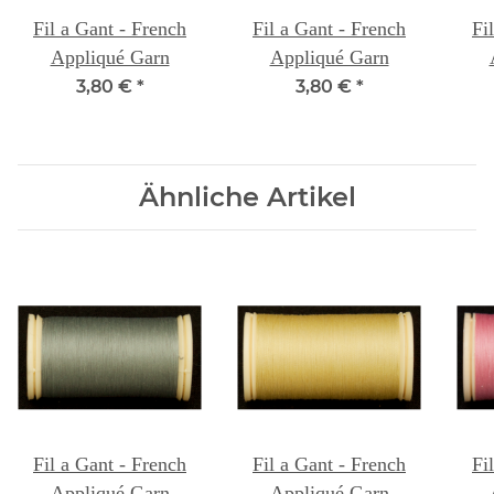
Fil a Gant - French
Fil a Gant - French
Fi
Appliqué Garn
Appliqué Garn
3,80 €
*
3,80 €
*
Ähnliche Artikel
Fil a Gant - French
Fil a Gant - French
Fi
Appliqué Garn
Appliqué Garn