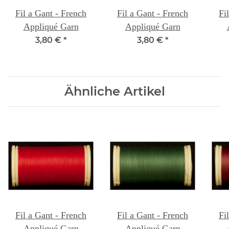
Fil a Gant - French
Fil a Gant - French
Fi
Appliqué Garn
Appliqué Garn
3,80 €
*
3,80 €
*
Ähnliche Artikel
Fil a Gant - French
Fil a Gant - French
Fi
Appliqué Garn
Appliqué Garn