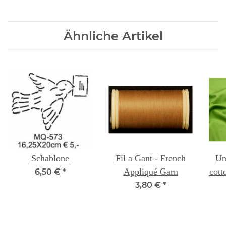
Ähnliche Artikel
Schablone
Fil a Gant - French
Un
Appliqué Garn
cott
6,50 €
*
3,80 €
*