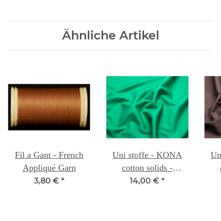
Ähnliche Artikel
Fil a Gant - French
Uni stoffe - KONA
Un
Appliqué Garn
cotton solids -
WILLOW 094
E
3,80 €
*
14,00 €
*