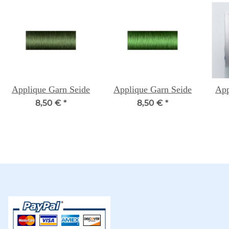
Applique Garn Seide
Applique Garn Seide
App
8,50 €
*
8,50 €
*