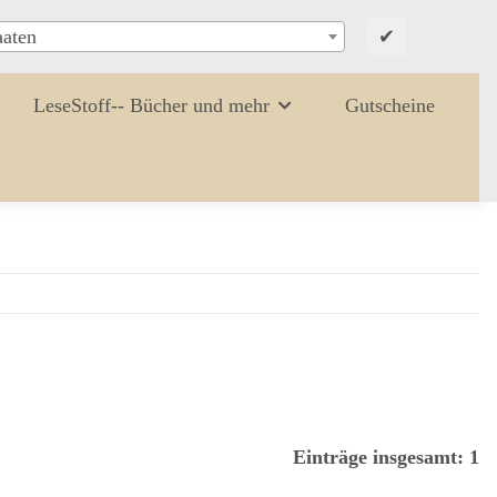
✔
aaten
LeseStoff-- Bücher und mehr
Gutscheine
Einträge insgesamt: 1