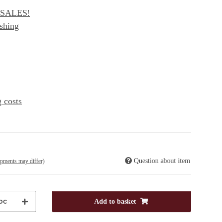
- SALES!
shing
 costs
Question about item
ipments may differ)
pc
Add to basket